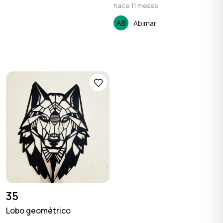
hace 11 meses
Abimar
35
Lobo geométrico