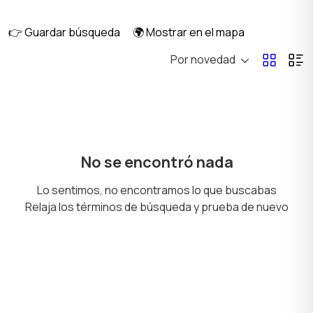
👉 Guardar búsqueda
🌍 Mostrar en el mapa
Por novedad
Billar y bolos
Deportes acuáticos
Deportes de combate
Deportes de invierno
No se encontró nada
Lo sentimos, no encontramos lo que buscabas
Relaja los términos de búsqueda y prueba de nuevo
Juegos de pelota
Caza y pesca
Turismo y ocio al aire
Tenis, bádminton,