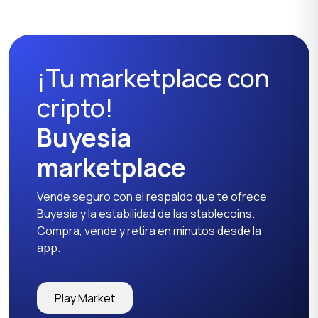
Ropa de trabajo
Ropa deportiva
¡Tu marketplace con
Camisetas y polos
Pantalones y shorts
1
cripto!
Buyesia
marketplace
Otro
1
Vende seguro con el respaldo que te ofrece
Buyesia y la estabilidad de las stablecoins.
Compra, vende y retira en minutos desde la
app.
Play Market