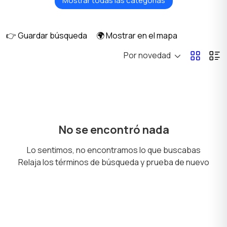
Mostrar todas las categorías
Gorras y Sombreros
Ropa de casa
👉 Guardar búsqueda
🌍 Mostrar en el mapa
Por novedad
Enterizos
Ropa interior
Calzado
Chaquetas y trajes
No se encontró nada
Lo sentimos, no encontramos lo que buscabas
Relaja los términos de búsqueda y prueba de nuevo
Camisas
Suéteres y sudaderas
1