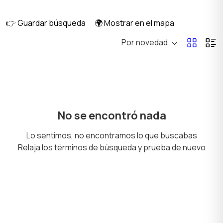
musicales
manualidades
👉 Guardar búsqueda
🌍 Mostrar en el mapa
Por novedad
Juegos de mesa
Libros y revistas
2
Música
Películas
No se encontró nada
Lo sentimos, no encontramos lo que buscabas
Relaja los términos de búsqueda y prueba de nuevo
Boletos y Entradas
Coleccionables
Otros
2