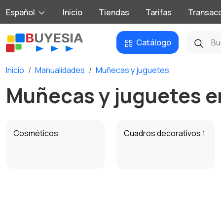
Español
Inicio
Tiendas
Tarifas
Transac
Catálogo
Inicio
Manualidades
Muñecas y juguetes
Muñecas y juguetes e
Cosméticos
Cuadros decorativos
1
Vajilla
Otros
1