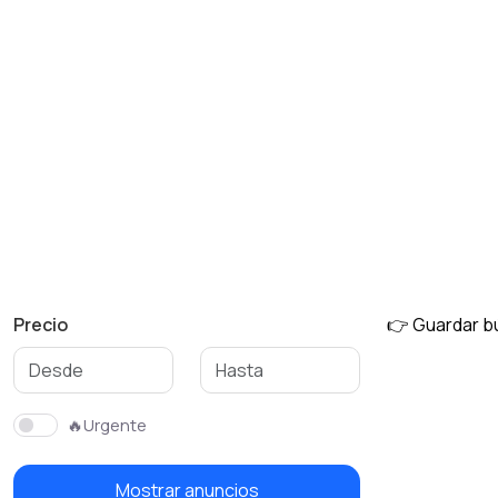
Precio
👉 Guardar 
🔥Urgente
Mostrar anuncios