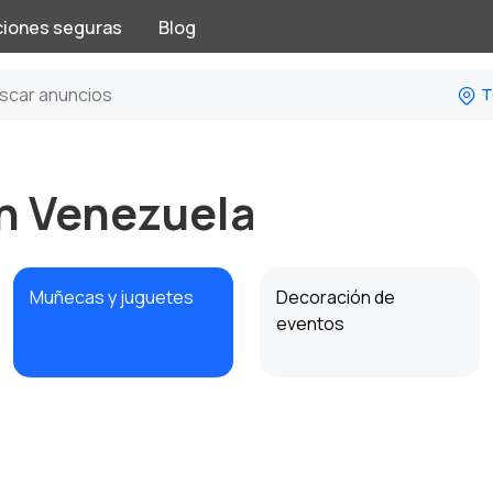
ciones seguras
Blog
T
n Venezuela
Muñecas y juguetes
Decoración de
eventos