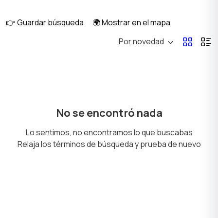
👉 Guardar búsqueda
🌍 Mostrar en el mapa
Por novedad
Sofás y sillones
Productos de limpieza
Decoración de
Seguridad y alarmas
No se encontró nada
interiores
Lo sentimos, no encontramos lo que buscabas
Relaja los términos de búsqueda y prueba de nuevo
Mesas y repisas
Vajilla
Plantas y semillas
Jardín y huerto