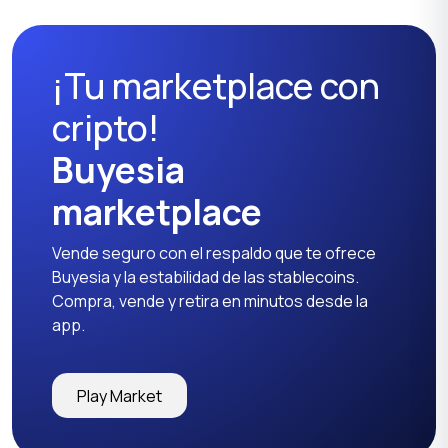
¡Tu marketplace con
Muebles de jardín
Mesas y sillas
cripto!
Buyesia
marketplace
Textiles y alfombras
Armarios y cómodas
Vende seguro con el respaldo que te ofrece
Buyesia y la estabilidad de las stablecoins.
Compra, vende y retira en minutos desde la
app.
Otros
1
Play Market