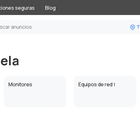
ciones seguras
Blog
T
ela
Monitores
Equipos de red
1
Volantes, joysticks y
Almacenamiento de
gamepads
datos y lectores de
1
tarjetas