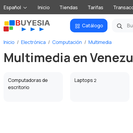
Español
Inicio
Tiendas
Tarifas
Transac
Catálogo
Inicio
Electrónica
Computación
Multimedia
Multimedia en Venezu
Computadoras de
Laptops
2
escritorio
Componentes de PC
Equipos de oficina y
suministros