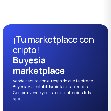
Lavadoras
Planchas y cuidado de
la ropa
¡Tu marketplace con
Refrigeradores
Equipos de costura
cripto!
Buyesia
marketplace
Vende seguro con el respaldo que te ofrece
Buyesia y la estabilidad de las stablecoins.
Compra, vende y retira en minutos desde la
app.