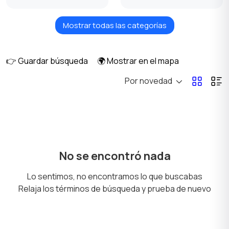
Mostrar todas las categorías
Trituración y mezcla
Electrodomésticos
climáticos
👉 Guardar búsqueda
🌍 Mostrar en el mapa
Por novedad
Enfriadores y filtros de
Cocinas y hornos
agua
Lavavajillas
Electrodomésticos de
No se encontró nada
cocina
Lo sentimos, no encontramos lo que buscabas
Relaja los términos de búsqueda y prueba de nuevo
Preparación de
Aspiradoras y
bebidas
limpiadores a vapor
1