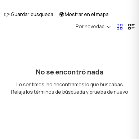
salud
👉 Guardar búsqueda
🌍 Mostrar en el mapa
Por novedad
Corte de pelo y
Cuidado del cabello
1
Depilación
Cuidado de la piel
Secadores y peinado
No se encontró nada
Lo sentimos, no encontramos lo que buscabas
Relaja los términos de búsqueda y prueba de nuevo
Tatuajes y maquillaje
Solarios y bronceado
permanente
Productos de higiene
Otros