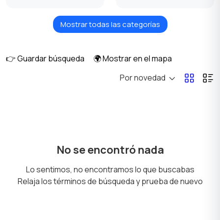
Mostrar todas las categorías
Trituración y mezcla
Electrodomésticos
climáticos
👉 Guardar búsqueda
🌍 Mostrar en el mapa
Por novedad
Enfriadores y filtros de
Cocinas y hornos
agua
Lavavajillas
Electrodomésticos de
No se encontró nada
cocina
Lo sentimos, no encontramos lo que buscabas
Relaja los términos de búsqueda y prueba de nuevo
Preparación de
Aspiradoras y
bebidas
limpiadores a vapor
1