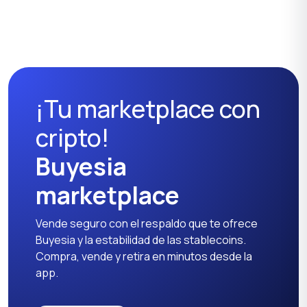
Lavadoras
Planchas y cuidado de
la ropa
¡Tu marketplace con
Refrigeradores
Equipos de costura
cripto!
Buyesia
marketplace
Vende seguro con el respaldo que te ofrece
Buyesia y la estabilidad de las stablecoins.
Compra, vende y retira en minutos desde la
app.