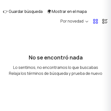
musicales
manualidades
👉 Guardar búsqueda
🌍 Mostrar en el mapa
Por novedad
Juegos de mesa
Libros y revistas
2
Música
Películas
No se encontró nada
Lo sentimos, no encontramos lo que buscabas
Relaja los términos de búsqueda y prueba de nuevo
Boletos y Entradas
Coleccionables
Otros
2