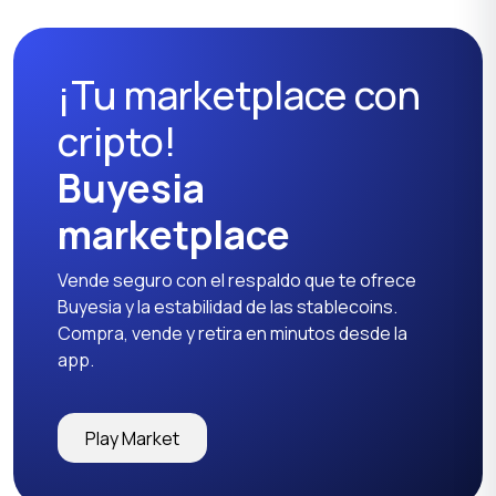
¡Tu marketplace con
Muebles de jardín
Mesas y sillas
cripto!
Buyesia
marketplace
Textiles y alfombras
Armarios y cómodas
Vende seguro con el respaldo que te ofrece
Buyesia y la estabilidad de las stablecoins.
Compra, vende y retira en minutos desde la
app.
Otros
1
Play Market