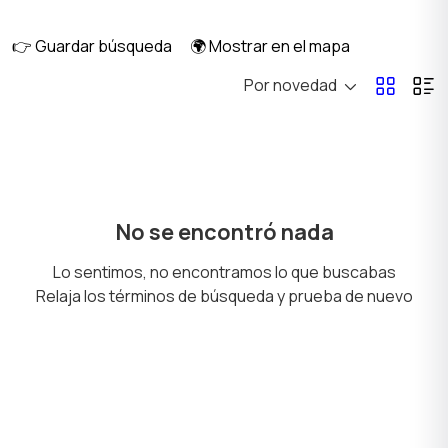
👉 Guardar búsqueda
🌍 Mostrar en el mapa
Por novedad
Sofás y sillones
Productos de limpieza
Decoración de
Seguridad y alarmas
No se encontró nada
interiores
Lo sentimos, no encontramos lo que buscabas
Relaja los términos de búsqueda y prueba de nuevo
Mesas y repisas
Vajilla
Plantas y semillas
Jardín y huerto