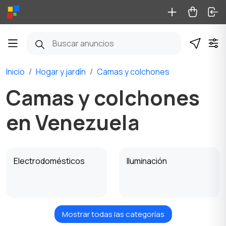
Inicio
Hogar y jardín
Camas y colchones
Camas y colchones
en Venezuela
Electrodomésticos
Iluminación
Mostrar todas las categorías
Juegos de cocina
Camas y colchones
1