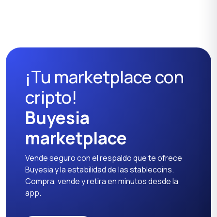
Ropa de trabajo
Ropa deportiva
¡Tu marketplace con
Camisetas y polos
Pantalones y shorts
cripto!
Buyesia
marketplace
Otro
Vende seguro con el respaldo que te ofrece
Buyesia y la estabilidad de las stablecoins.
Compra, vende y retira en minutos desde la
app.