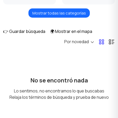
Mostrar todas las categorías
Gorras y Sombreros
Ropa de casa
👉 Guardar búsqueda
🌍 Mostrar en el mapa
Por novedad
Enterizos
Ropa interior
Calzado
Chaquetas y trajes
No se encontró nada
Lo sentimos, no encontramos lo que buscabas
Relaja los términos de búsqueda y prueba de nuevo
Camisas
Suéteres y sudaderas