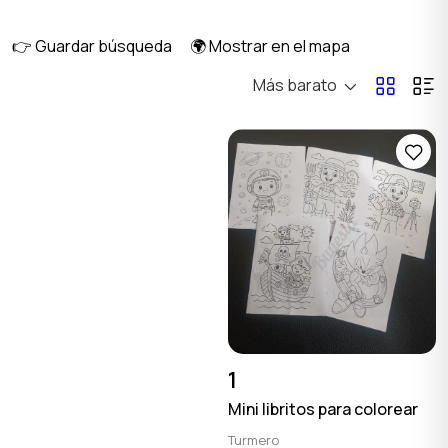
eventos
👉 Guardar búsqueda
🌍 Mostrar en el mapa
Más barato
Accesorios
Material de oficina
Vajilla
Otros
1
1
Mini libritos para colorear
Turmero