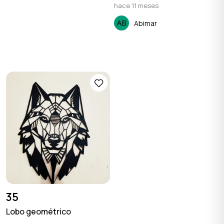
hace 11 meses
Abimar
35
Lobo geométrico