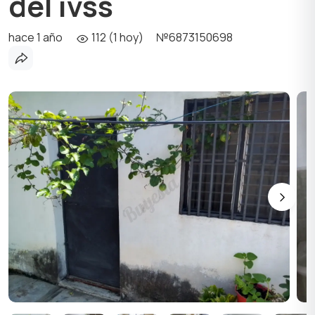
del ivss
hace 1 año
112 (1 hoy)
№6873150698