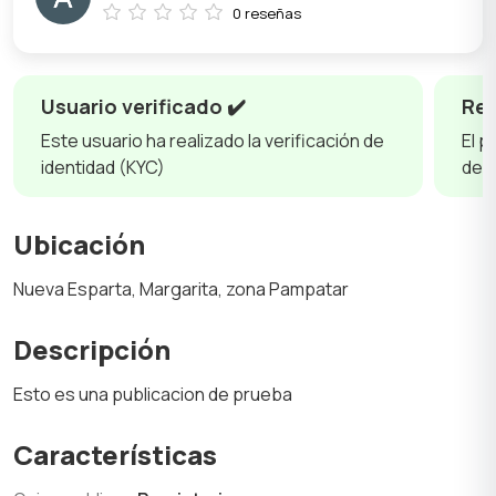
0 reseñas
Usuario verificado ✔️
Res
Este usuario ha realizado la verificación de
El p
identidad (KYC)
des
Ubicación
Nueva Esparta, Margarita, zona Pampatar
Descripción
Esto es una publicacion de prueba
Características