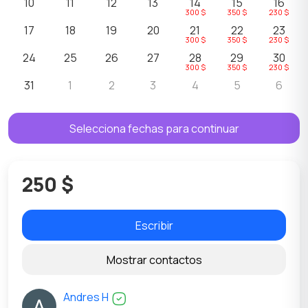
10
11
12
13
14
15
16
300 $
350 $
230 $
17
18
19
20
21
22
23
300 $
350 $
230 $
24
25
26
27
28
29
30
300 $
350 $
230 $
31
1
2
3
4
5
6
Selecciona fechas para continuar
250 $
Escribir
Mostrar contactos
Andres H