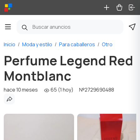
Inicio
Moda y estilo
Para caballeros
Otro
Perfume Legend Red
Montblanc
hace 10 meses
65 (1 hoy)
№2729690488