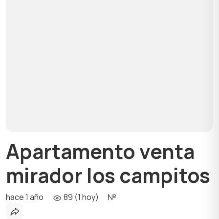
Apartamento venta
mirador los campitos
hace 1 año
89 (1 hoy)
№