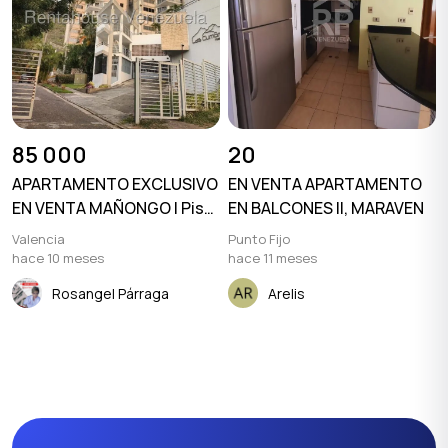
85 000
20
APARTAMENTO EXCLUSIVO
EN VENTA APARTAMENTO
EN VENTA MAÑONGO | Piso
EN BALCONES II, MARAVEN
Bajo + Planta Eléctrica
Valencia
Punto Fijo
Total + Pozo de Agua +
hace 10 meses
hace 11 meses
Amoblado + Vista
Rosangel Párraga
Arelis
Panorámica + Clima de
Montaña