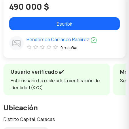
490 000 $
Escribir
Henderson Carrasco Ramírez
0 reseñas
Usuario verificado ✔️
Mos
Este usuario ha realizado la verificación de
Se 
identidad (KYC)
Ubicación
Distrito Capital, Caracas