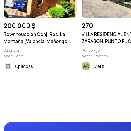
200 000 $
270
Townhouse en Conj. Res. La
VILLA RESIDENCIAL EN
Montaña (Valencia, Mañongo,
ZARABON. PUNTO FIJ
Trigal Norte)
Valencia
Punto Fijo
hace 1 año
hace 11 meses
Cpadoss
Arelis