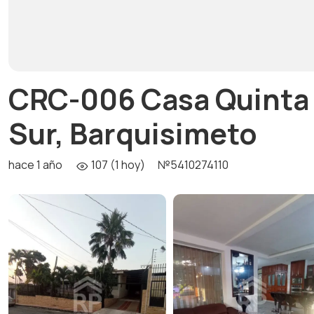
CRC-006 Casa Quinta 
Sur, Barquisimeto
hace 1 año
107 (1 hoy)
№5410274110