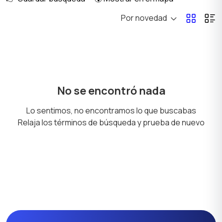
Por novedad
Billar y bolos
Deportes acuáticos
Deportes de combate
Deportes de invierno
No se encontró nada
Lo sentimos, no encontramos lo que buscabas
Relaja los términos de búsqueda y prueba de nuevo
Juegos de pelota
Caza y pesca
Turismo y ocio al aire
Tenis, bádminton,
libre
dardos