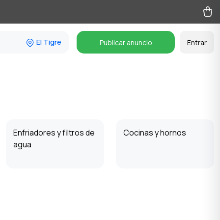
El Tigre
Publicar anuncio
Entrar
Enfriadores y filtros de
Cocinas y hornos
agua
Lavadoras
Planchas y cuidado de
la ropa