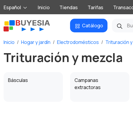
Español
Inicio
Tiendas
Tarifas
Transac
Catálogo
Inicio
Hogar y jardín
Electrodomésticos
Trituración 
Trituración y mezcla
Básculas
Campanas
extractoras
Lavavajillas
Electrodomésticos de
cocina