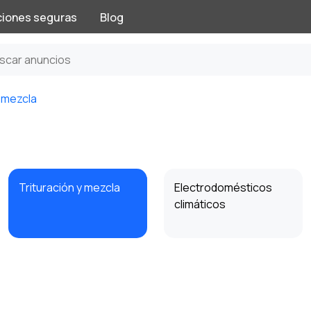
ciones seguras
Blog
y mezcla
Trituración y mezcla
Electrodomésticos
climáticos
Preparación de
Aspiradoras y
bebidas
limpiadores a vapor