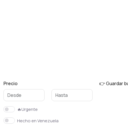
Refrigeradores
Equipos de costura
Precio
👉 Guardar 
🔥Urgente
Hecho en Venezuela