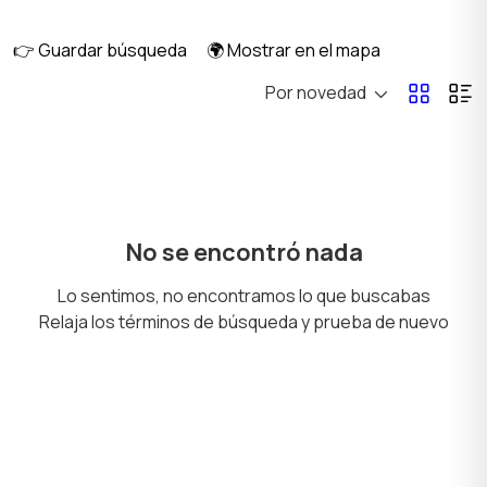
👉 Guardar búsqueda
🌍 Mostrar en el mapa
Por novedad
Billar y bolos
Deportes acuáticos
Deportes de combate
Deportes de invierno
No se encontró nada
Lo sentimos, no encontramos lo que buscabas
Relaja los términos de búsqueda y prueba de nuevo
Juegos de pelota
Caza y pesca
Turismo y ocio al aire
Tenis, bádminton,