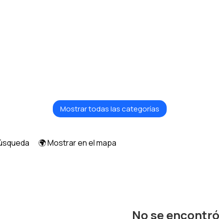
Textiles y alfombras
Armarios y cómodas
Mostrar todas las categorías
búsqueda
🌍 Mostrar en el mapa
No se encontr