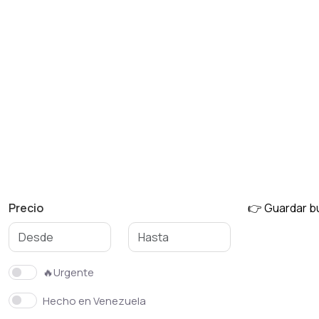
Muebles de jardín
Mesas y sillas
Precio
👉 Guardar 
🔥Urgente
Hecho en Venezuela