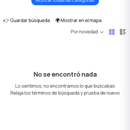
Mostrar todas las categorías
Aceites y productos
Electrónica para
químicos
automóviles y GPS
👉 Guardar búsqueda
🌍 Mostrar en el mapa
Por novedad
Accesorios y
Audio y video
herramientas
Dispositivos antirrobo
Sistemas de equipaje y
No se encontró nada
remolques
Lo sentimos, no encontramos lo que buscabas
Relaja los términos de búsqueda y prueba de nuevo
Equipamiento para
Otros
moto