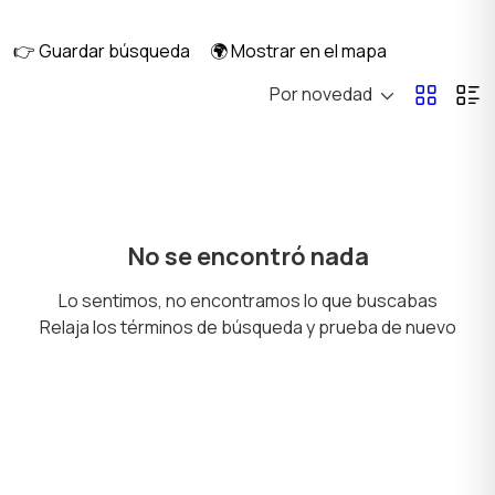
👉 Guardar búsqueda
🌍 Mostrar en el mapa
Por novedad
Billar y bolos
Deportes acuáticos
Deportes de combate
Deportes de invierno
No se encontró nada
Lo sentimos, no encontramos lo que buscabas
Relaja los términos de búsqueda y prueba de nuevo
Juegos de pelota
Caza y pesca
Turismo y ocio al aire
Tenis, bádminton,