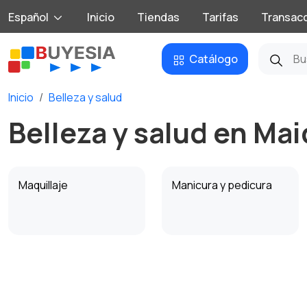
Español
Inicio
Tiendas
Tarifas
Transac
Catálogo
Inicio
Belleza y salud
Belleza y salud en Ma
Maquillaje
Manicura y pedicura
Cuidado de la piel
Secadores y peinado