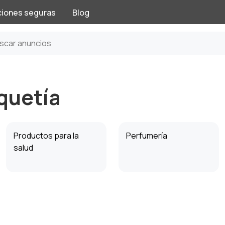
ciones seguras
Blog
iquetía
Productos para la
Perfumería
salud
Tatuajes y maquillaje
Solarios y bronceado
permanente