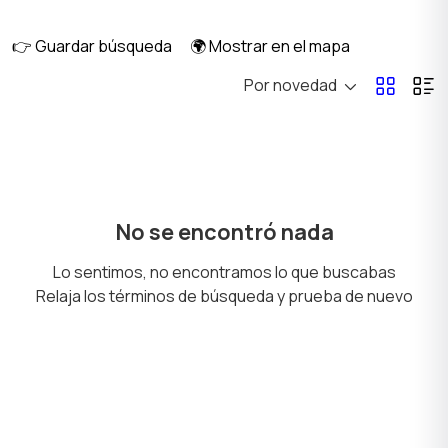
salud
👉 Guardar búsqueda
🌍 Mostrar en el mapa
Por novedad
Corte de pelo y
Cuidado del cabello
Depilación
Cuidado de la piel
Secadores y peinado
No se encontró nada
Lo sentimos, no encontramos lo que buscabas
Relaja los términos de búsqueda y prueba de nuevo
Tatuajes y maquillaje
Solarios y bronceado
permanente
Productos de higiene
Otros