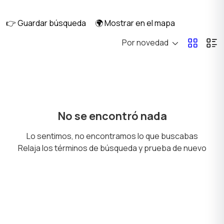
salud
👉 Guardar búsqueda
🌍 Mostrar en el mapa
Por novedad
Corte de pelo y
Cuidado del cabello
Depilación
Cuidado de la piel
Secadores y peinado
No se encontró nada
Lo sentimos, no encontramos lo que buscabas
Relaja los términos de búsqueda y prueba de nuevo
Tatuajes y maquillaje
Solarios y bronceado
permanente
Productos de higiene
Otros