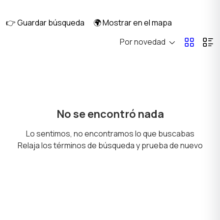
salud
👉 Guardar búsqueda
🌍 Mostrar en el mapa
Por novedad
Corte de pelo y
Cuidado del cabello
Depilación
Cuidado de la piel
Secadores y peinado
No se encontró nada
Lo sentimos, no encontramos lo que buscabas
Relaja los términos de búsqueda y prueba de nuevo
Tatuajes y maquillaje
Solarios y bronceado
permanente
Productos de higiene
Otros