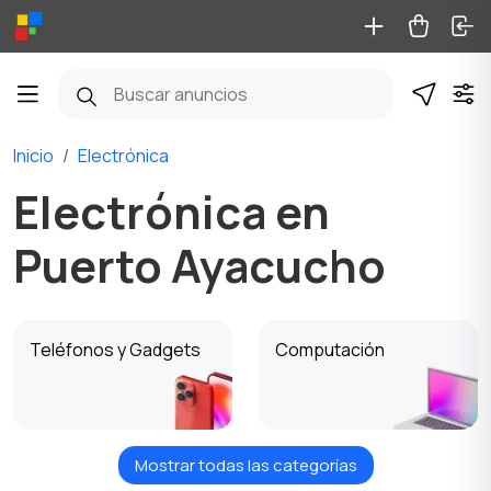
Inicio
Electrónica
Electrónica en
Puerto Ayacucho
Teléfonos y Gadgets
Computación
Mostrar todas las categorías
TV, audio, video
Cámaras de foto y