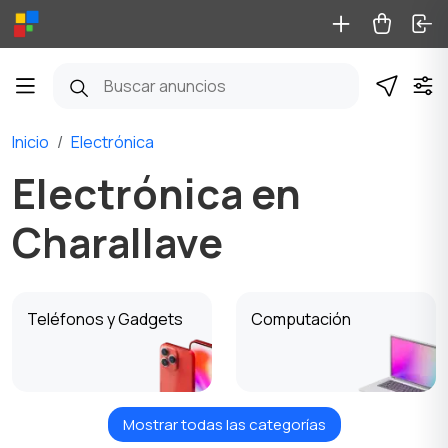
Inicio
Electrónica
Electrónica en
Charallave
Teléfonos y Gadgets
Computación
Mostrar todas las categorías
TV, audio, video
Cámaras de foto y