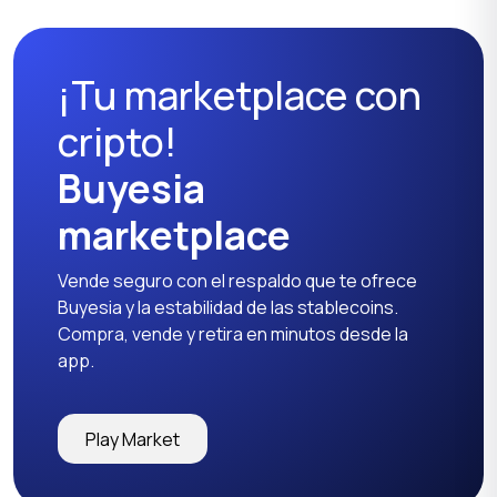
¡Tu marketplace con
Muebles de jardín
Mesas y sillas
cripto!
Buyesia
marketplace
Textiles y alfombras
Armarios y cómodas
Vende seguro con el respaldo que te ofrece
Buyesia y la estabilidad de las stablecoins.
Compra, vende y retira en minutos desde la
app.
Otros
Play Market