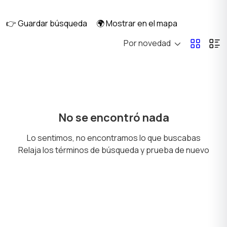
👉 Guardar búsqueda
🌍 Mostrar en el mapa
Por novedad
Sofás y sillones
Productos de limpieza
Decoración de
Seguridad y alarmas
No se encontró nada
interiores
Lo sentimos, no encontramos lo que buscabas
Relaja los términos de búsqueda y prueba de nuevo
Mesas y repisas
Vajilla
Plantas y semillas
Jardín y huerto