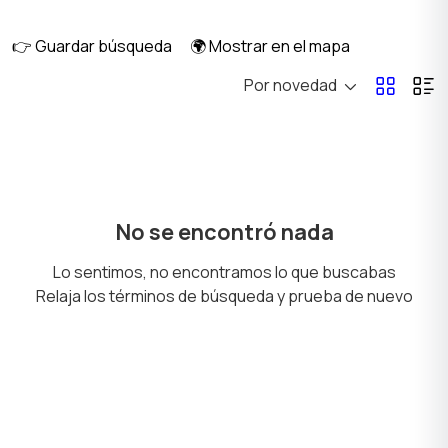
para vehiculo
👉 Guardar búsqueda
🌍 Mostrar en el mapa
Por novedad
Cochecitos
Alimentación y
nutrición
Para el baño
Decoración de la
No se encontró nada
habitación
Lo sentimos, no encontramos lo que buscabas
Relaja los términos de búsqueda y prueba de nuevo
Pañales y Vasenilla
Radios y video
vigilabebés
Productos para
Productos escolares