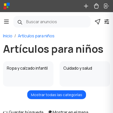
Inicio
Artículos para niños
Artículos para niños
Ropa y calzado infantil
Cuidado y salud
Mostrar todas las categorías
Asientos de bebés
Juguetes y juegos
para vehiculo
👉 Guardar búsqueda
🌍 Mostrar en el mapa