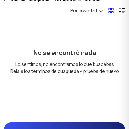
Por novedad
Cochecitos
Alimentación y
nutrición
Para el baño
Decoración de la
No se encontró nada
habitación
Lo sentimos, no encontramos lo que buscabas
Relaja los términos de búsqueda y prueba de nuevo
Pañales y Vasenilla
Radios y video
vigilabebés
Productos para
Productos escolares
mamás