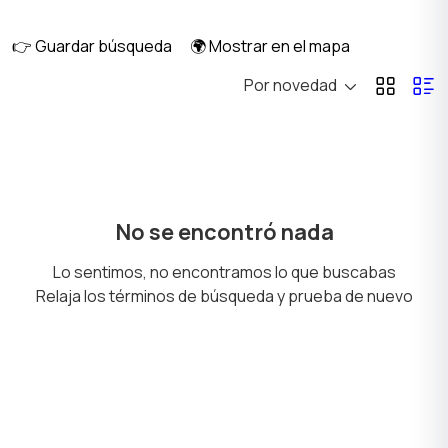
diario
👉 Guardar búsqueda
🌍 Mostrar en el mapa
Por novedad
Casa alquiler mensual
Casa alquiler diario
Habitación en alquiler
Anexo alquiler mensual
No se encontró nada
Lo sentimos, no encontramos lo que buscabas
Relaja los términos de búsqueda y prueba de nuevo
Inmuebles
Terrenos y Lotes
Comerciales