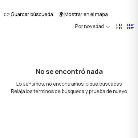
diario
👉 Guardar búsqueda
🌍 Mostrar en el mapa
Por novedad
Casa alquiler mensual
Casa alquiler diario
Habitación en alquiler
Anexo alquiler mensual
No se encontró nada
Lo sentimos, no encontramos lo que buscabas
Relaja los términos de búsqueda y prueba de nuevo
Inmuebles
Terrenos y Lotes
Comerciales