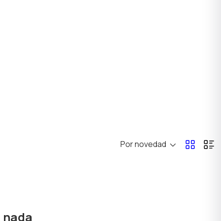
Otros
Por novedad
ó nada