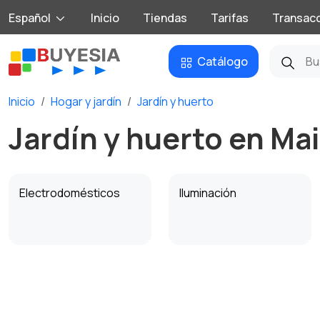
Español
Inicio
Tiendas
Tarifas
Transac
Catálogo
Inicio
Hogar y jardín
Jardín y huerto
Jardín y huerto en Ma
Electrodomésticos
Iluminación
Decoración de
Seguridad y alarmas
interiores