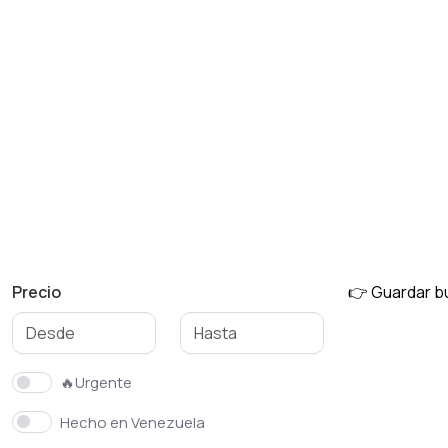
Muebles de jardín
Mesas y sillas
Precio
👉 Guardar 
🔥Urgente
Hecho en Venezuela