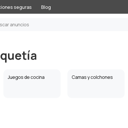
ciones seguras
Blog
iquetía
Juegos de cocina
Camas y colchones
Mesas y repisas
Vajilla