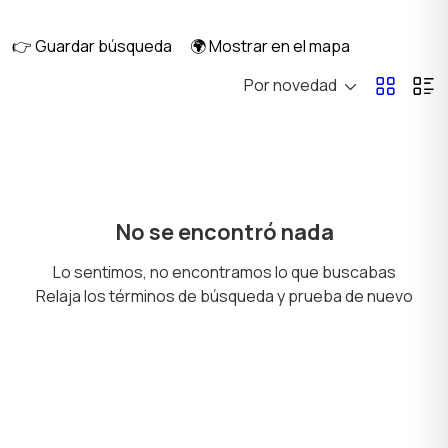
subwoofers
👉 Guardar búsqueda
🌍 Mostrar en el mapa
Por novedad
Teatros en casa
DVD, Blu-ray y
reproductores
multimedia
Reproductores de
Televisión por satélite
No se encontró nada
MP3 y audio portátil
y digital
Lo sentimos, no encontramos lo que buscabas
Relaja los términos de búsqueda y prueba de nuevo
Amplificadores y
Audífonos
receptores de audio
Micrófonos
Accesorios