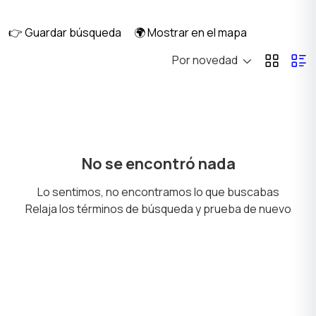
diario
👉 Guardar búsqueda
🌍 Mostrar en el mapa
Por novedad
Casa alquiler mensual
Casa alquiler diario
Habitación en alquiler
Anexo alquiler mensual
No se encontró nada
Lo sentimos, no encontramos lo que buscabas
Relaja los términos de búsqueda y prueba de nuevo
Inmuebles
Terrenos y Lotes
Comerciales