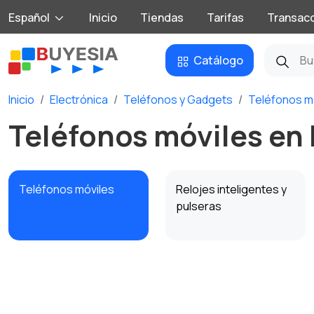
Español
Inicio
Tiendas
Tarifas
Transac
Catálogo
Inicio
Electrónica
Teléfonos y Gadgets
Teléfonos m
Teléfonos móviles en 
Teléfonos móviles
Relojes inteligentes y
pulseras
Teléfonos fijos
Radios y teléfonos
satelitales