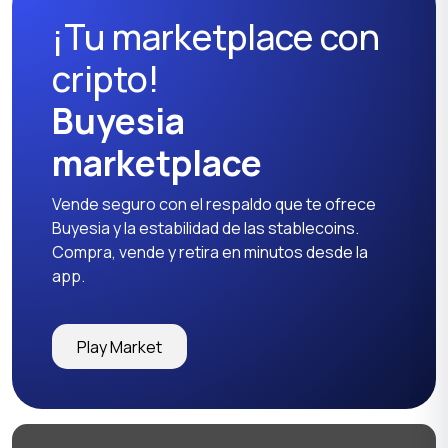
¡Tu marketplace con
Camisetas y polos
Pantalones y shorts
cripto!
Buyesia
marketplace
Otro
Vende seguro con el respaldo que te ofrece
Buyesia y la estabilidad de las stablecoins.
Compra, vende y retira en minutos desde la
app.
Play Market