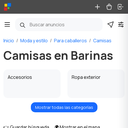
Inicio
Moda y estilo
Para caballeros
Camisas
Camisas en Barinas
Accesorios
Ropa exterior
Mostrar todas las categorías
Gorras y Sombreros
Ropa de casa
👉 Guardar búsqueda
🌍 Mostrar en el mapa