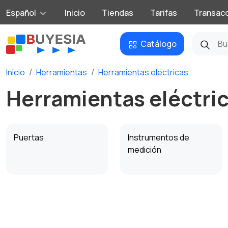
Español
Inicio
Tiendas
Tarifas
Transac
Catálogo
Inicio
Herramientas
Herramientas eléctricas
Herramientas eléctric
Puertas
Instrumentos de
medición
Fontanería y suministro
Materiales de
de agua
construcción