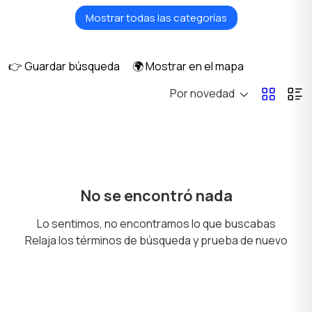
Mostrar todas las categorías
Asientos de bebés
Juguetes y juegos
para vehiculo
👉 Guardar búsqueda
🌍 Mostrar en el mapa
Por novedad
Cochecitos
Alimentación y
nutrición
Para el baño
Decoración de la
No se encontró nada
habitación
Lo sentimos, no encontramos lo que buscabas
Relaja los términos de búsqueda y prueba de nuevo
Pañales y Vasenilla
Radios y video
vigilabebés