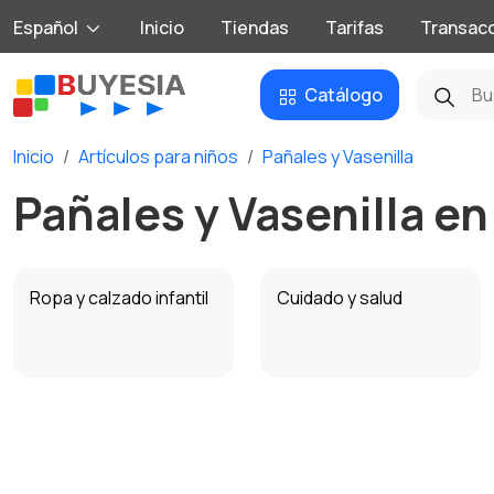
Español
Inicio
Tiendas
Tarifas
Transac
Catálogo
Inicio
Artículos para niños
Pañales y Vasenilla
Pañales y Vasenilla e
Ropa y calzado infantil
Cuidado y salud
Para el baño
Decoración de la
habitación