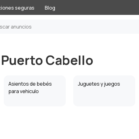
ciones seguras
Blog
n Puerto Cabello
Asientos de bebés
Juguetes y juegos
para vehiculo
Pañales y Vasenilla
Radios y video
vigilabebés