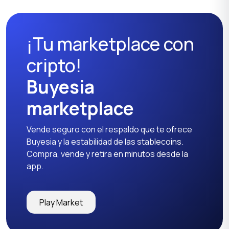
¡Tu marketplace con
Suéteres y sudaderas
Ropa deportiva
cripto!
Buyesia
marketplace
Camisetas y tops
Pantalones y shorts
Vende seguro con el respaldo que te ofrece
Buyesia y la estabilidad de las stablecoins.
Compra, vende y retira en minutos desde la
app.
Otros
Play Market