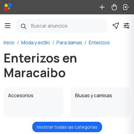
Inicio
Moda y estilo
Para damas
Enterizos
Enterizos en
Maracaibo
Accesorios
Blusas y camisas
Mostrar todas las categorías
Para futuras mamás
Ropa de abrigo