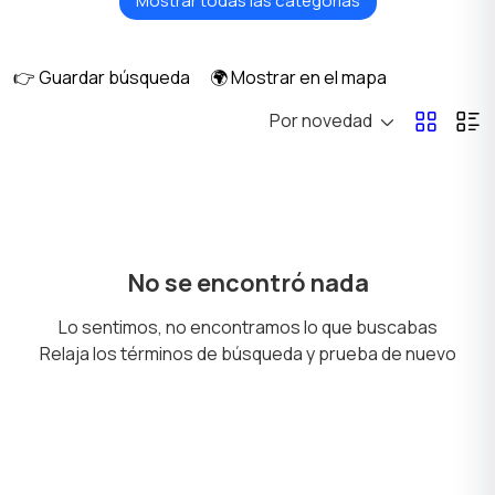
Mostrar todas las categorías
Videovigilancia
Lentes y objetivos
👉 Guardar búsqueda
🌍 Mostrar en el mapa
Por novedad
Flashes para cámaras
Accesorios
Trípodes y
Equipo de estudio
No se encontró nada
estabilizadores
Lo sentimos, no encontramos lo que buscabas
Relaja los términos de búsqueda y prueba de nuevo
Marcos de fotos
Impresoras
digitales
fotográficas
compactas