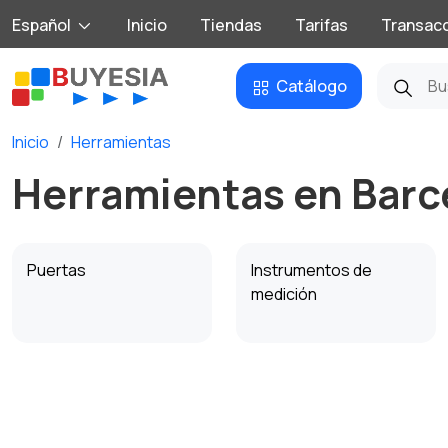
Español
Inicio
Tiendas
Tarifas
Transac
Catálogo
Inicio
Herramientas
Herramientas en Barc
Puertas
Instrumentos de
medición
Fontanería y suministro
Materiales de
de agua
construcción