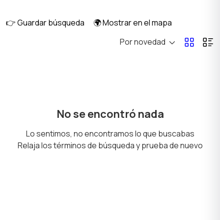
ventilación
👉 Guardar búsqueda
🌍 Mostrar en el mapa
Por novedad
Techos
Herramientas de mano
Fontanería y suministro
Materiales de
No se encontró nada
de agua
construcción
Lo sentimos, no encontramos lo que buscabas
Relaja los términos de búsqueda y prueba de nuevo
Electricidad
Herramientas
eléctricas
Otros