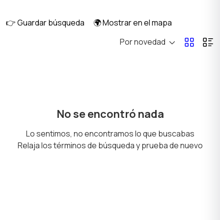
ventilación
👉 Guardar búsqueda
🌍 Mostrar en el mapa
Por novedad
Techos
Herramientas de mano
Fontanería y suministro
Materiales de
No se encontró nada
de agua
construcción
Lo sentimos, no encontramos lo que buscabas
Relaja los términos de búsqueda y prueba de nuevo
Electricidad
Herramientas
eléctricas
Otros