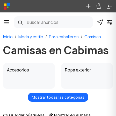
Inicio
Moda y estilo
Para caballeros
Camisas
Camisas en Cabimas
Accesorios
Ropa exterior
Mostrar todas las categorías
Gorras y Sombreros
Ropa de casa
👉 Guardar búsqueda
🌍 Mostrar en el mapa