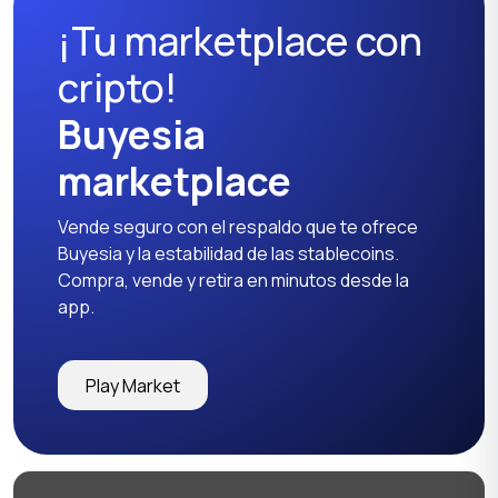
¡Tu marketplace con
Camisetas y polos
Pantalones y shorts
cripto!
Buyesia
marketplace
Otro
Vende seguro con el respaldo que te ofrece
Buyesia y la estabilidad de las stablecoins.
Compra, vende y retira en minutos desde la
app.
Play Market